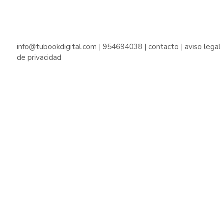
info@tubookdigital.com
|
954694038
|
contacto
|
aviso lega
de privacidad